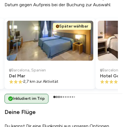
Datum gegen Aufpreis bei der Buchung zur Auswahl.
Später wählbar
Barcelona
,
Spanien
Barcelona
,
Sp
Del Mar
Hotel Gotic
2,7 km
zur Aktivität
2,2 
Inkludiert im Trip
Deine Flüge
Du kannst Dir eine Flugkombi aus unseren Optionen