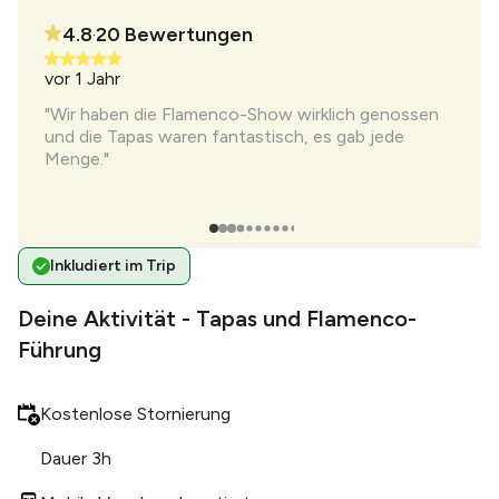
4.8
20
Bewertungen
•
vor 1 Jahr
vor 1
"Wir haben die Flamenco-Show wirklich genossen
"Die 
und die Tapas waren fantastisch, es gab jede
spann
Menge."
only
deutl
un ...
Inkludiert im Trip
Deine Aktivität - Tapas und Flamenco-
Führung
Kostenlose Stornierung
Dauer 3h