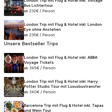
London Trip mit Flug & Hotel inkl. Vintage
Bus Lichtertour
ab
232
€
/ Person
London Trip mit Flug & Hotel inkl. London
Eye ohne Anstehen
ab
235
€
/ Person
Unsere Bestseller Trips
London Trip mit Flug & Hotel inkl. ABBA
Voyage Tickets
ab
345
€
/ Person
London Trip mit Flug & Hotel inkl. Harry
Potter Studio Tour mit Luxusbustransfer
ab
340
€
/ Person
Barcelona Trip mit Flug & Hotel inkl. Tapas
und Wein Tour