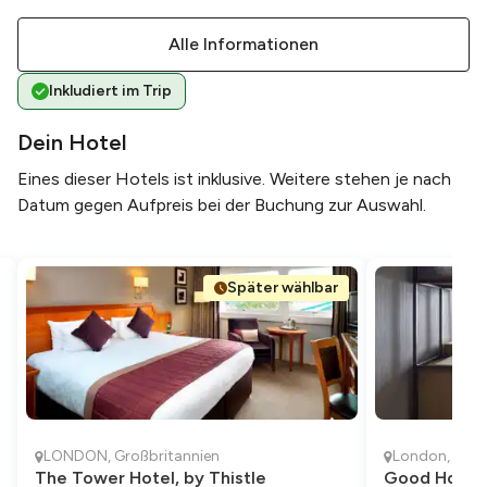
Alle Informationen
Inkludiert im Trip
Dein Hotel
Eines dieser Hotels ist inklusive. Weitere stehen je nach
Datum gegen Aufpreis bei der Buchung zur Auswahl.
Später wählbar
LONDON
,
Großbritannien
London
,
Groß
The Tower Hotel, by Thistle
Good Hotel