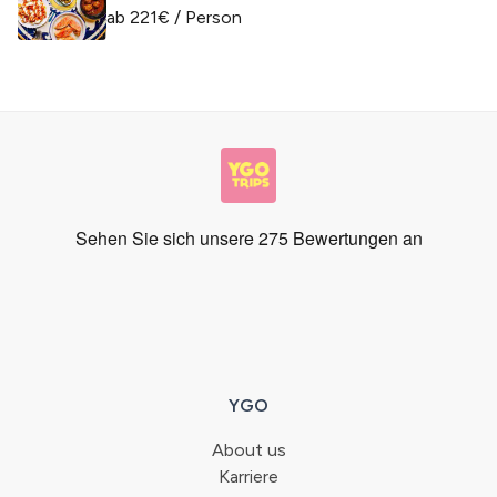
ab
221
€
/ Person
YGO
About us
Karriere