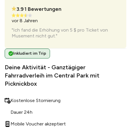
3.9
1
Bewertungen
•
vor 8 Jahren
vor 8
n
"Ich fand die Erhöhung von 5 $ pro Ticket von
"Ich 
Musement nicht gut."
Musem
Inkludiert im Trip
Deine Aktivität - Ganztägiger
Fahrradverleih im Central Park mit
Picknickbox
Kostenlose Stornierung
Dauer 24h
Mobile Voucher akzeptiert