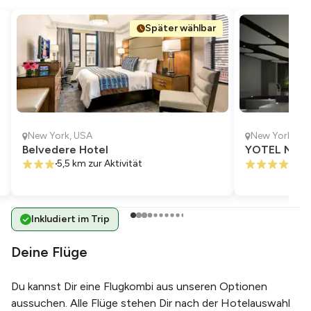
Später wählbar
New York
,
USA
New York
,
US
Belvedere Hotel
YOTEL New 
5,5 km
zur Aktivität
5,0 
Inkludiert im Trip
Deine Flüge
Du kannst Dir eine Flugkombi aus unseren Optionen
aussuchen. Alle Flüge stehen Dir nach der Hotelauswahl