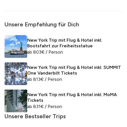
Unsere Empfehlung für Dich
New York Trip mit Flug & Hotel inkl.
Bootsfahrt zur Freiheitsstatue
ab
803
€
/ Person
New York Trip mit Flug & Hotel inkl. SUMMIT
One Vanderbilt Tickets
ab
813
€
/ Person
New York Trip mit Flug & Hotel inkl. MoMA
Tickets
ab
831
€
/ Person
Unsere Bestseller Trips