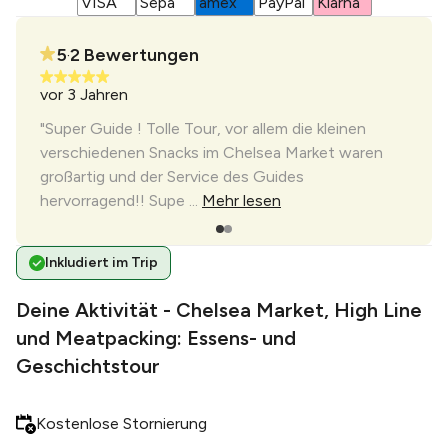
5
2
Bewertungen
•
vor 3 Jahren
vor 4
"Super Guide ! Tolle Tour, vor allem die kleinen
verschiedenen Snacks im Chelsea Market waren
großartig und der Service des Guides
hervorragend!! Supe ...
Mehr lesen
Inkludiert im Trip
Deine Aktivität - Chelsea Market, High Line
und Meatpacking: Essens- und
Geschichtstour
Kostenlose Stornierung