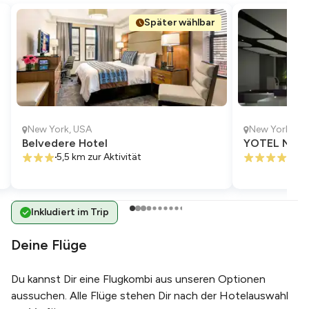
Später wählbar
New York
,
USA
New York
,
US
Belvedere Hotel
YOTEL New 
5,5 km
zur Aktivität
5,0 
Inkludiert im Trip
Deine Flüge
Du kannst Dir eine Flugkombi aus unseren Optionen
aussuchen. Alle Flüge stehen Dir nach der Hotelauswahl