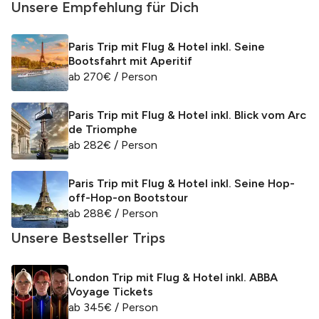
Unsere Empfehlung für Dich
Paris Trip mit Flug & Hotel inkl. Seine
Bootsfahrt mit Aperitif
ab
270
€
/ Person
Paris Trip mit Flug & Hotel inkl. Blick vom Arc
de Triomphe
ab
282
€
/ Person
Paris Trip mit Flug & Hotel inkl. Seine Hop-
off-Hop-on Bootstour
ab
288
€
/ Person
Unsere Bestseller Trips
London Trip mit Flug & Hotel inkl. ABBA
Voyage Tickets
ab
345
€
/ Person