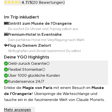
4.7
/5
(
20
Bewertungen)
Im Trip inkludiert
Eintritt zum Musée de l’Orangerie
Du suchst Dir Uhrzeit und Triptag selbst aus
Premium‑Hotel in Eventnähe
Dein perfektes Hotel mit Verpflegung nach Wahl
Flug zu Deinem Zielort
Abflughafen und Uhrzeit bestimmst Du selbst
Deine YGO Highlights
Geld-zurück Garantie
Flexibel Stornierbar
Über 1000 glückliche Kunden
Kundenservice 24/7
Erlebe die
Magie von Paris
mit einem Besuch im
Musée
de l'Orangerie
! Überspringe die Warteschlange und
tauche ein in die faszinierende Welt von
Claude Monets
...
Mehr anzeigen