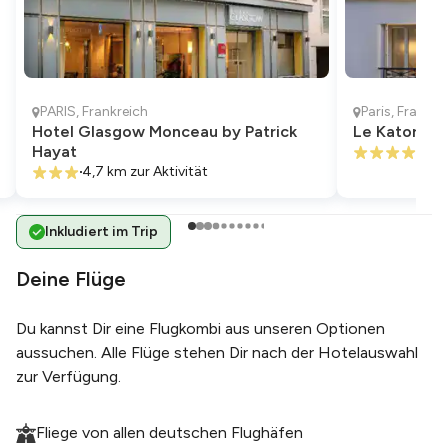
PARIS
,
Frankreich
Paris
,
Frankre
Hotel Glasgow Monceau by Patrick
Le Katorze H
Hayat
4,5 
4,7 km
zur Aktivität
Inkludiert im Trip
Deine Flüge
Du kannst Dir eine Flugkombi aus unseren Optionen
aussuchen. Alle Flüge stehen Dir nach der Hotelauswahl
zur Verfügung.
Fliege von allen deutschen Flughäfen