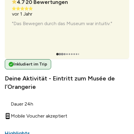
4.7
20
Bewertungen
•
vor 1 Jahr
vor 2
"Das Bewegen durch das Museum war intuitiv."
Inkludiert im Trip
Deine Aktivität - Eintritt zum Musée de
l’Orangerie
Dauer 24h
Mobile Voucher akzeptiert
Highlights