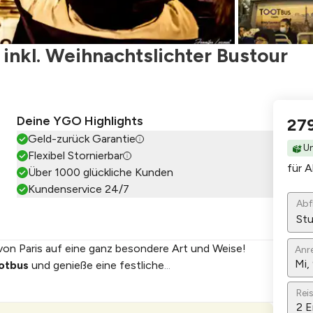
l inkl. Weihnachtslichter Bustour
Deine YGO Highlights
27
n
Geld-zurück Garantie
Un
Flexibel Stornierbar
für A
Über 1000 glückliche Kunden
Kundenservice 24/7
Abf
Stu
on Paris auf eine ganz besondere Art und Weise!
Anr
otbus
und genieße eine festliche
...
Rei
2
E