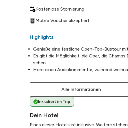
vor 1 Jahr
•
Kostenlose Stornierung
"Wir hatten einen wu
Mobile Voucher akzeptiert
Verkehr war schrec
Straßen unterwegs. D
Highlights
vor 1 Jahr
•
Genieße eine festliche Open-Top-Bustour mit 
"Had a wonderful vie
Es gibt die Möglichkeit, die Oper, die Champs
there were hoards o
sehen
something specia ...
Höre einen Audiokommentar, während weihnach
vor 1 Jahr
•
"Die Tour war wirkli
ca. 20 Uhr gebucht, 
Alle Informationen
Reiseleiter w ...
Mehr
Inkludiert im Trip
Dein Hotel
Eines dieser Hotels ist inklusive. Weitere steh