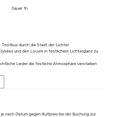
Dauer 1h
nderbaren Blick auf die Lichter von Paris. Der
klich und es waren Menschenmassen auf den
er ...
Mehr lesen
Tootbus durch die Stadt der Lichter
w of the Paris lights,. Traffic was terrible and
 Elysées und den Louvre in festlichem Lichterglanz zu
f people on the streets. The Eiffel Tower was
Mehr lesen
tliche Lieder die festliche Atmosphäre verstärken
ch gut organisiert. Unser Ticket war eigentlich für
aber wir konnten viel früher einsteigen. Die
 lesen
en je nach Datum gegen Aufpreis bei der Buchung zur