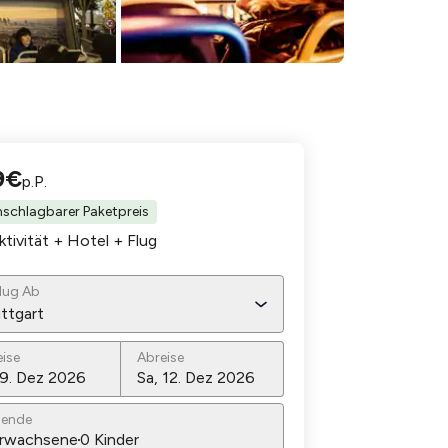
9
€
p.P.
schlagbarer Paketpreis
ktivität + Hotel
+ Flug
lug Ab
ttgart
eise
Abreise
sende
rwachsene
0
Kinder