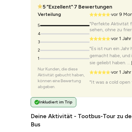
5
"
Exzellent
"
7
Bewertungen
•
•
Verteilung
vor 9 Mo
•
"Perfekte Aktivität
5
sehen, ohne zu frier
4
vor 1 Jahr
•
3
"Es ist nun ein Jahr 
2
gemacht habe, und i
1
sie geliebt haben. ...
Nur Kunden, die diese
vor 1 Jahr
•
Aktivität gebucht haben,
können eine Bewertung
"It was a cold open t
abgeben.
commentary on the 
quite awful at time .
Inkludiert im Trip
vor 1 Jahr
•
Deine Aktivität - Tootbus-Tour zu de
"Es war eine kalte T
trotzdem geliebt! 
Bus
mehrsprachige Audio