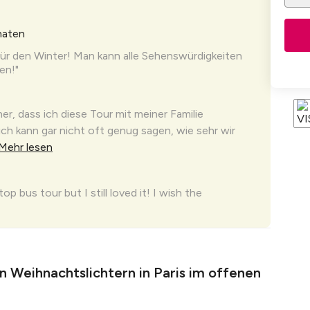
naten
 für den Winter! Man kann alle Sehenswürdigkeiten
en!"
her, dass ich diese Tour mit meiner Familie
ch kann gar nicht oft genug sagen, wie sehr wir
Mehr lesen
op bus tour but I still loved it! I wish the
many languages box was more authentic.. It was
..
Mehr lesen
n Weihnachtslichtern in Paris im offenen
our mit dem offenen Bus, aber ich habe sie
Ich wünschte, der Kommentar über die
führung wäre ...
Mehr lesen