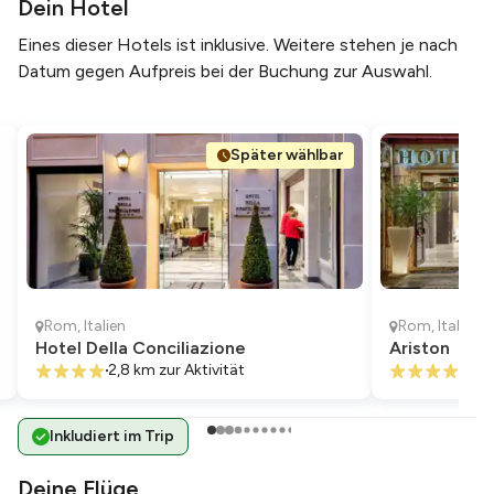
Dein Hotel
Eines dieser Hotels ist inklusive. Weitere stehen je nach
Datum gegen Aufpreis bei der Buchung zur Auswahl.
Später wählbar
Rom
,
Italien
Rom
,
Italien
Hotel Della Conciliazione
Ariston
2,8 km
zur Aktivität
590
Inkludiert im Trip
Deine Flüge