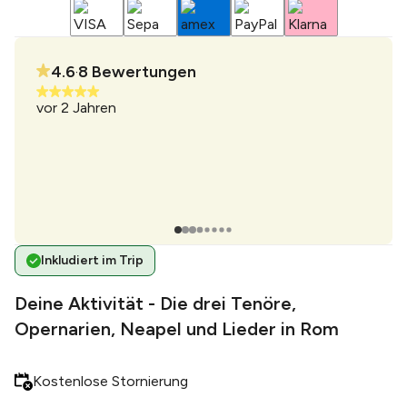
4.6
8
Bewertungen
•
vor 2 Jahren
vor 3
 auch
"Es w
Arien
gegen
Freund
Inkludiert im Trip
Deine Aktivität - Die drei Tenöre,
Opernarien, Neapel und Lieder in Rom
Kostenlose Stornierung