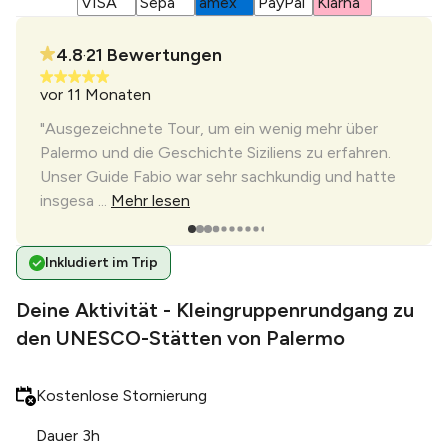
4.8
21
Bewertungen
•
vor 11 Monaten
vor 1
"Die 
"Ausgezeichnete Tour, um ein wenig mehr über
freun
tlich
Palermo und die Geschichte Siziliens zu erfahren.
hatte
s um
Unser Guide Fabio war sehr sachkundig und hatte
insgesa ...
Mehr lesen
Inkludiert im Trip
Deine Aktivität - Kleingruppenrundgang zu
den UNESCO-Stätten von Palermo
Kostenlose Stornierung
Dauer 3h