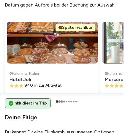
Datum gegen Aufpreis bei der Buchung zur Auswahl.
Später wählbar
Palermo
,
Italien
Palermo
,
Itali
Hotel Joli
Mercure Pal
940 m
zur Aktivität
890
Inkludiert im Trip
Deine Flüge
Du kannst Dir eine Flugkombi aus unseren Optionen