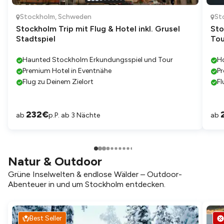
Stockholm
,
Schweden
St
Stockholm Trip mit Flug & Hotel inkl. Grusel
Sto
Stadtspiel
Tou
Haunted Stockholm Erkundungsspiel und Tour
H
Premium Hotel in Eventnähe
Pr
Flug zu Deinem Zielort
Fl
232
€
ab
p.P. ab 3 Nächte
ab
Natur & Outdoor
Grüne Inselwelten & endlose Wälder – Outdoor-
Abenteuer in und um Stockholm entdecken.
Best Seller