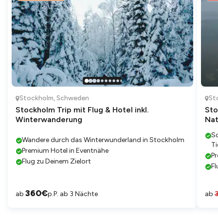
Stockholm
,
Schweden
St
Stockholm Trip mit Flug & Hotel inkl.
Sto
Winterwanderung
Nat
S
Wandere durch das Winterwunderland in Stockholm
T
Premium Hotel in Eventnähe
Pr
Flug zu Deinem Zielort
Fl
360
€
ab
p.P. ab 3 Nächte
ab