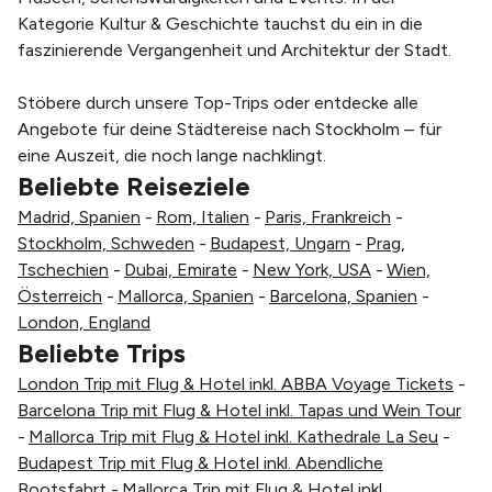
Kategorie Kultur & Geschichte tauchst du ein in die
faszinierende Vergangenheit und Architektur der Stadt.
Stöbere durch unsere Top-Trips oder entdecke alle
Angebote für deine Städtereise nach Stockholm – für
eine Auszeit, die noch lange nachklingt.
Beliebte Reiseziele
Madrid, Spanien
-
Rom, Italien
-
Paris, Frankreich
-
Stockholm, Schweden
-
Budapest, Ungarn
-
Prag,
Tschechien
-
Dubai, Emirate
-
New York, USA
-
Wien,
Österreich
-
Mallorca, Spanien
-
Barcelona, Spanien
-
London, England
Beliebte Trips
London Trip mit Flug & Hotel inkl. ABBA Voyage Tickets
-
Barcelona Trip mit Flug & Hotel inkl. Tapas und Wein Tour
-
Mallorca Trip mit Flug & Hotel inkl. Kathedrale La Seu
-
Budapest Trip mit Flug & Hotel inkl. Abendliche
Bootsfahrt
-
Mallorca Trip mit Flug & Hotel inkl.