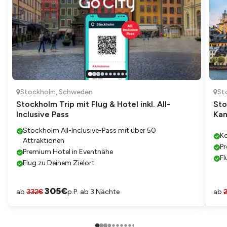
Stockholm
,
Schweden
St
Stockholm Trip mit Flug & Hotel inkl. All-
Sto
Inclusive Pass
Kan
Stockholm All-Inclusive-Pass mit über 50
Kö
Attraktionen
Pr
Premium Hotel in Eventnähe
Fl
Flug zu Deinem Zielort
305
€
ab
332
€
p.P. ab 3 Nächte
ab