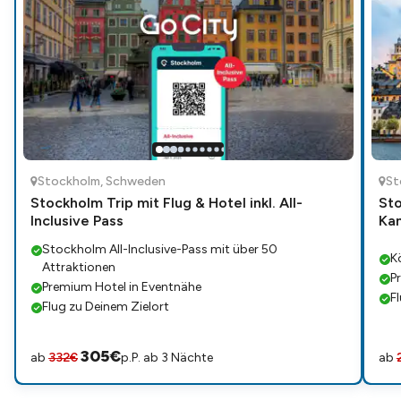
Stockholm
,
Schweden
St
Stockholm Trip mit Flug & Hotel inkl. All-
Sto
Inclusive Pass
Kan
Stockholm All-Inclusive-Pass mit über 50
K
Attraktionen
P
Premium Hotel in Eventnähe
F
Flug zu Deinem Zielort
305
€
ab
332
€
p.P. ab 3 Nächte
ab