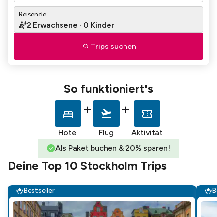
Reisende
2
Erwachsene
·
0
Kinder
Trips suchen
So funktioniert's
Hotel
Flug
Aktivität
Als Paket buchen & 20% sparen!
Deine Top 10 Stockholm Trips
Bestseller
B