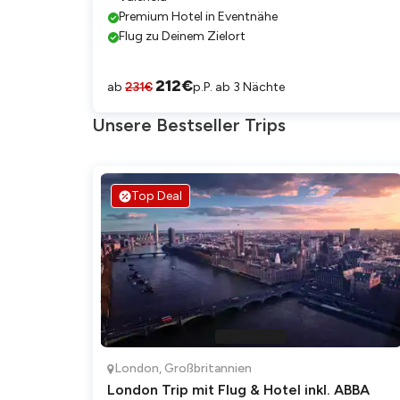
Premium Hotel in Eventnähe
Flug zu Deinem Zielort
212
€
ab
231
€
p.P. ab 3 Nächte
Unsere Bestseller Trips
Top Deal
London
,
Großbritannien
London Trip mit Flug & Hotel inkl. ABBA