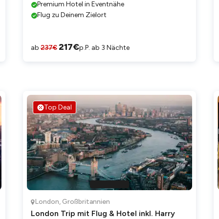
Premium Hotel in Eventnähe
Flug zu Deinem Zielort
217
€
ab
237
€
p.P. ab 3 Nächte
Top Deal
London
,
Großbritannien
London Trip mit Flug & Hotel inkl. Harry