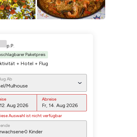
p.P.
schlagbarer Paketpreis
ktivität + Hotel
+ Flug
lug Ab
sel/Mulhouse
eise
Abreise
iese Auswahl ist nicht verfügbar
sende
rwachsene
0
Kinder