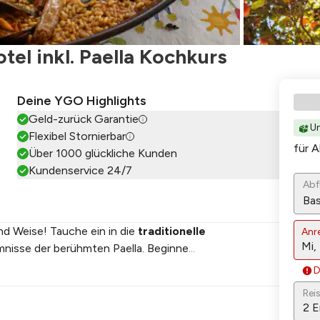
tel inkl. Paella Kochkurs
Deine YGO Highlights
Geld-zurück Garantie
Un
Flexibel Stornierbar
für A
Über 1000 glückliche Kunden
Kundenservice 24/7
Abf
Ba
d Weise! Tauche ein in die
traditionelle
Anr
nisse der berühmten Paella. Beginne
...
D
Rei
2
E