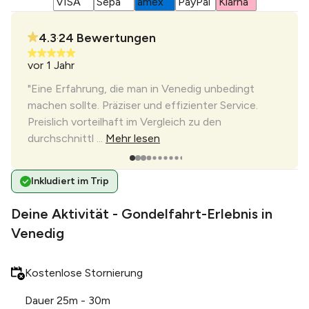
4.3
24
Bewertungen
•
vor 1 Jahr
vor 1
"Ausg
ndrang
"Eine Erfahrung, die man in Venedig unbedingt
Organ
machen sollte. Präziser und effizienter Service.
Preislich vorteilhaft im Vergleich zu den
durchschnittl ...
Mehr lesen
Inkludiert im Trip
Deine Aktivität - Gondelfahrt-Erlebnis in
Venedig
Kostenlose Stornierung
Dauer 25m - 30m