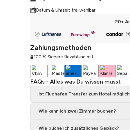
außergewöhnlich! De
Datum & Uhrzeit frei wählbar
tiefgehende ...
Mehr
vor 1 Jahr
20+
Ai
•
"Sehr informatives u
Runde. Wir haben v
lernen dürfen"
Zahlungsmethoden
vor 2 Jah
•
100 % Sichere Bezahlung mit
"Wirklich ein Muss w
viel wissen über di
Winzer und vor ...
Me
FAQs - Alles was Du wissen musst
vor 3 Jah
•
vor 1 Jahr
•
Ist Flughafen Transfer zum Hotel möglich
"Der Rundgang durch 
Aufmerksamkeit ware
Wie kann ich zwei Zimmer buchen?
Die Gläser waren gu 
vor 1 Jahr
•
Wie buche ich zusätzliches Gepäck?