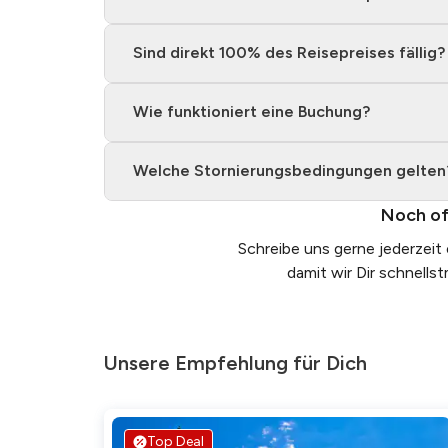
"Sehr angenehme Erf
Erfahrung für Allei
trinken"
Sind direkt 100% des Reisepreises fällig?
vor 1 Jahr
•
"Eine großartige Ein
Wie funktioniert eine Buchung?
vor 1 Jahr
•
Welche Stornierungsbedingungen gelten
"Sehr schöne Locati
Erläuterungen sowie
Noch of
Guide aber langsamer
Schreibe uns gerne jederzeit
damit wir Dir schnells
Unsere Empfehlung für Dich
Top Deal