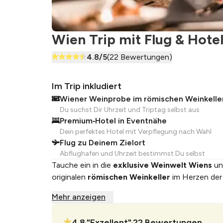
Wien Trip mit Flug & Hote
4.8
/5
(
22
Bewertungen)
Im Trip inkludiert
Wiener Weinprobe im römischen Weinkelle
Du suchst Dir Uhrzeit und Triptag selbst aus
Premium‑Hotel in Eventnähe
Dein perfektes Hotel mit Verpflegung nach Wahl
Flug zu Deinem Zielort
Abflughafen und Uhrzeit bestimmst Du selbst
Tauche ein in die
exklusive Weinwelt Wiens
un
originalen
römischen Weinkeller
im Herzen der 
Mehr anzeigen
4.8
"
Exzellent
"
22
Bewertungen
•
•