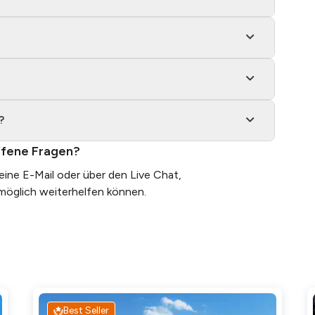
ahrung, Reiseleiter war sehr informativ, gute
nreisende, um Leute zu treffen und Wein zu
führung in österreichische Weine."
?
on (alter Keller aus der Römerzeit) und gute
 Weine. Für meine Schwiegereltern hätte der
fene Fragen?
 sp ...
Mehr lesen
 eine
E-Mail
oder über den Live Chat,
tmöglich weiterhelfen können.
Best Seller