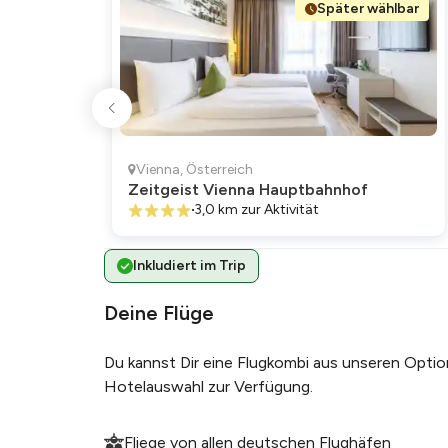
tollen Informationen
Später wählbar
vor 1 Jahr
•
"Sehr informativ un
Weinen. Schöne Kost
vor 1 Jahr
•
"Entspannt und unt
Vienna
,
Österreich
informativ. Der Wei
Zeitgeist Vienna Hauptbahnhof
faszinierend."
3,0 km
zur Aktivität
vor 1 Jahr
•
"Freundlicher und in
Inkludiert im Trip
Leistungs-Verhältni
vor 1 Jahr
•
Deine Flüge
"Schöne Führung dur
unterhaltsam - auch
Du kannst Dir eine Flugkombi aus unseren Optio
gefallen."
Hotelauswahl zur Verfügung.
vor 1 Jahr
•
"Das Erlebnis der We
Fliege von allen deutschen Flughäfen