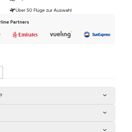
r sachkundige Reiseleiter vermittelte nicht nur
Über 50 Flüge zur Auswahl
 lesen
rline Partners
nd tolle Weinverkostung in kleiner, gemütlicher
iel über den Wein in Wien und Umgebung kennen
ren
enn man in Wien ist und gerne Wein trinkt. Sehr
e Wiener Weingeschichte, die aktuellen Weine und
hr lesen
ren
?
die römischen Keller, die Erklärung und die
n ausgezeichnet. Wir durften 3 Weine probieren.
...
Mehr lesen