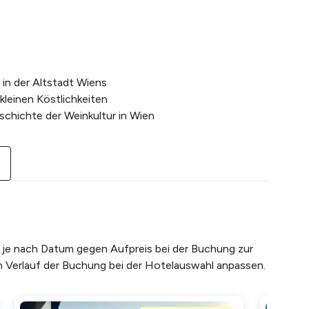
erschön. Sehr gut organisiert."
 in der Altstadt Wiens
und sehr interessante Gespräche. Die Mitarbeiter
kleinen Köstlichkeiten
 und hilfsbereit"
schichte der Weinkultur in Wien
ionen über die Lokalität und dann auch über die
nbaugebiete , ihre Ernte und der Herstellung der
ehr lesen
swert! Der Guide war äußerst kompetent, hat er
isterung für das Thema angesteckt und
en je nach Datum gegen Aufpreis bei der Buchung zur
 so hu ...
Mehr lesen
m Verlauf der Buchung bei der Hotelauswahl anpassen.
ührung im kleinen Kreis mit leckeren Weinen und