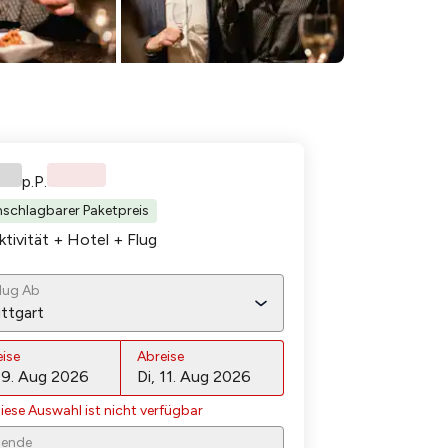
p.P.
schlagbarer Paketpreis
ktivität + Hotel
+ Flug
lug Ab
ttgart
eise
Abreise
iese Auswahl ist nicht verfügbar
sende