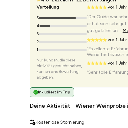
Verteilung
vor 1 Jahr
•
"Der Guide war sehr
5
er hat sich sehr gut
4
gut gefallen un ...
Me
3
vor 1 Jahr
•
2
"Exzellente Erfahrun
1
Weine fantastisch er
Nur Kunden, die diese
vor 1 Jahr
•
Aktivität gebucht haben,
können eine Bewertung
"Sehr tolle Erfahru
abgeben.
vor 1 Jahr
•
"Kleine aber knacki
Inkludiert im Trip
super Guide."
vor 1 Jahr
Deine Aktivität - Wiener Weinprobe 
•
"Der Guide war sehr
Gruppe hatte eine 
Kostenlose Stornierung
Fragen stellen und ..