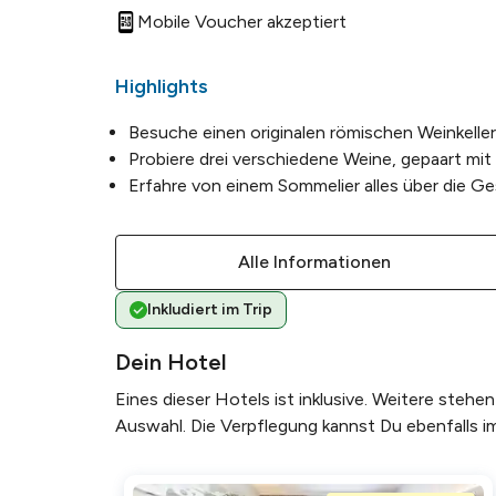
Mobile Voucher akzeptiert
vor 1 Jahr
•
"Der Keller ist wund
Highlights
vor 1 Jahr
•
Besuche einen originalen römischen Weinkeller
"Sehr gute Auswahl 
Probiere drei verschiedene Weine, gepaart mit 
waren alle sehr nett
Erfahre von einem Sommelier alles über die Ge
vor 1 Jahr
•
"Sehr gute Informat
Weinsorten, deren A
Alle Informationen
vorzüglichen We ...
M
Inkludiert im Trip
vor 1 Jahr
•
"Absolut empfehlen
Dein Hotel
uns mit seiner Bege
Eines dieser Hotels ist inklusive. Weitere steh
gleichzeitig mit einer
Auswahl. Die Verpflegung kannst Du ebenfalls i
vor 1 Jahr
•
"Tolle persönliche F