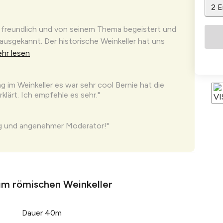
2
E
 freundlich und von seinem Thema begeistert und
 ausgekannt. Der historische Weinkeller hat uns
hr lesen
g im Weinkeller es war sehr cool Bernie hat die
klärt. Ich empfehle es sehr."
ng und angenehmer Moderator!"
ge Weinverkostung mit viel Informationen und
im römischen Weinkeller
 freundlich und wusste viel über Wiener Wein. Die
angenehme Größe, nicht zu groß, sodass jeder
Dauer 40m
.
Mehr lesen