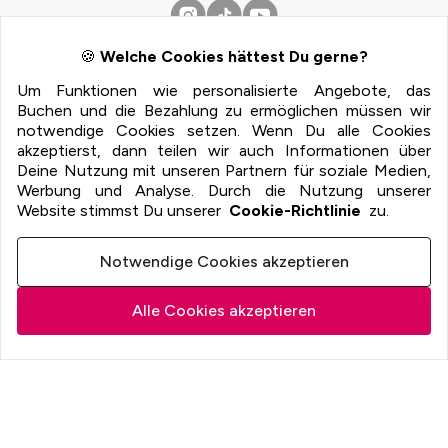
🍪
Welche Cookies hättest Du gerne?
Zahlungsmöglichkeiten
Um Funktionen wie personalisierte Angebote, das
Buchen und die Bezahlung zu ermöglichen müssen wir
100% Sichere Zahlung mit:
notwendige Cookies setzen. Wenn Du alle Cookies
akzeptierst, dann teilen wir auch Informationen über
Deine Nutzung mit unseren Partnern für soziale Medien,
Werbung und Analyse. Durch die Nutzung unserer
Website stimmst Du unserer
Cookie-Richtlinie
zu.
Notwendige Cookies akzeptieren
274
€
p.P.
Alle Cookies akzeptieren
Zur Hotelauswahl
Imprint
für Aktivität + Hotel
+ Flug
Terms
Privacy
Athena AI
© 2022 -
2026
YGO GmbH