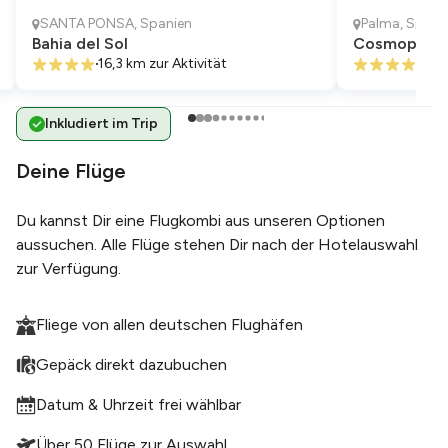
SANTA PONSA
,
Spanien
Palma
,
Spani
Bahia del Sol
Cosmopolit
16,3 km
zur Aktivität
9,8 
Inkludiert im Trip
Deine Flüge
Du kannst Dir eine Flugkombi aus unseren Optionen
aussuchen. Alle Flüge stehen Dir nach der Hotelauswahl
zur Verfügung.
Fliege von allen deutschen Flughäfen
Gepäck direkt dazubuchen
Datum & Uhrzeit frei wählbar
Über 50 Flüge zur Auswahl