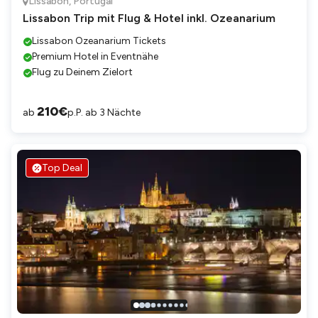
Lissabon
,
Portugal
Lissabon Trip mit Flug & Hotel inkl. Ozeanarium
Lissabon Ozeanarium Tickets
Premium Hotel in Eventnähe
Flug zu Deinem Zielort
210
€
ab
p.P. ab 3 Nächte
Top Deal