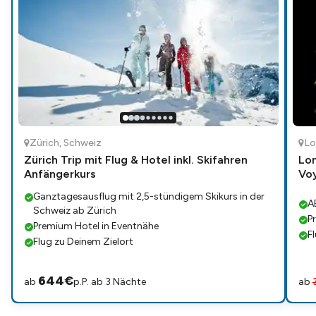
Zürich
,
Schweiz
Lo
Zürich Trip mit Flug & Hotel inkl. Skifahren
Lon
Anfängerkurs
Vo
Ganztagesausflug mit 2,5-stündigem Skikurs in der
A
Schweiz ab Zürich
P
Premium Hotel in Eventnähe
F
Flug zu Deinem Zielort
644
€
ab
p.P. ab 3 Nächte
ab