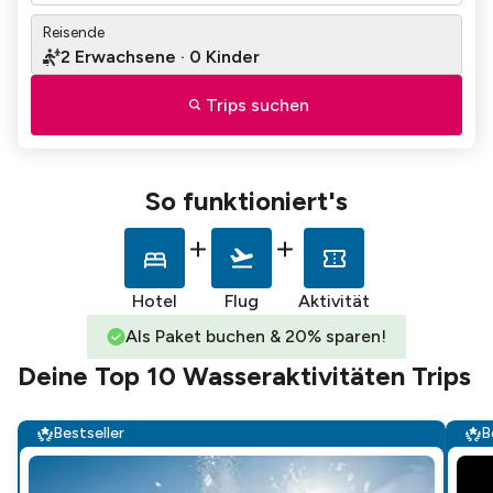
Reisende
2
Erwachsene
·
0
Kinder
Trips suchen
So funktioniert's
Hotel
Flug
Aktivität
Als Paket buchen & 20% sparen!
Deine Top 10 Wasseraktivitäten Trips
Bestseller
B