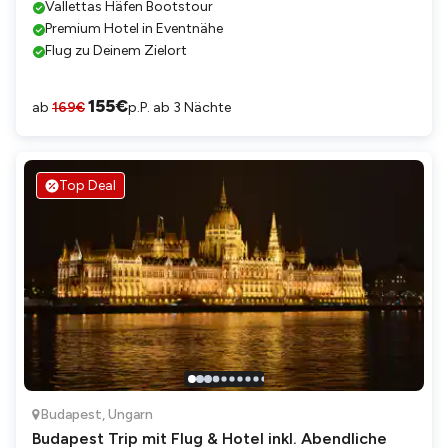
Vallettas Häfen Bootstour
Premium Hotel in Eventnähe
Flug zu Deinem Zielort
155
€
ab
169
€
p.P. ab 3 Nächte
Top Deal
Budapest
,
Ungarn
Budapest Trip mit Flug & Hotel inkl. Abendliche