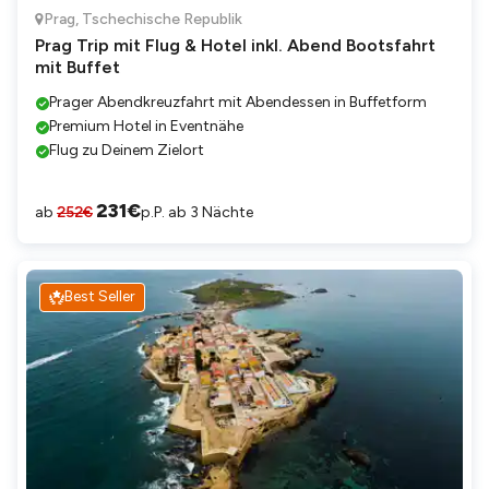
Prag
,
Tschechische Republik
Prag Trip mit Flug & Hotel inkl. Abend Bootsfahrt
mit Buffet
Prager Abendkreuzfahrt mit Abendessen in Buffetform
Premium Hotel in Eventnähe
Flug zu Deinem Zielort
231
€
ab
252
€
p.P. ab 3 Nächte
Best Seller