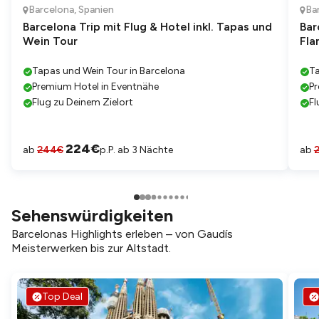
Barcelona
,
Spanien
Ba
Barcelona Trip mit Flug & Hotel inkl. Tapas und
Bar
Wein Tour
Fla
Tapas und Wein Tour in Barcelona
T
Premium Hotel in Eventnähe
Pr
Flug zu Deinem Zielort
Fl
224
€
ab
244
€
p.P. ab 3 Nächte
ab
Sehenswürdigkeiten
Barcelonas Highlights erleben – von Gaudís
Meisterwerken bis zur Altstadt.
Top Deal