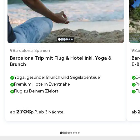
Barcelona
,
Spanien
Ba
Barcelona Trip mit Flug & Hotel inkl. Yoga &
Bar
Brunch
E-B
Yoga, gesunder Brunch und Segelabenteuer
E-
Premium Hotel in Eventnähe
Pr
Flug zu Deinem Zielort
Fl
270
€
ab
p.P. ab 3 Nächte
ab