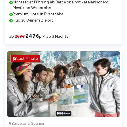
Montserrat Führung ab Barcelona mit katalanischem
Menü und Weinprobe
Premium Hotel in Eventnähe
Flug zu Deinem Zielort
247
€
ab
269
€
p.P. ab 3 Nächte
Last Minute
Barcelona
,
Spanien