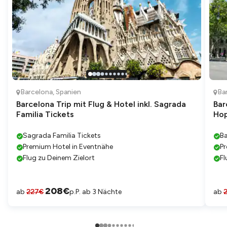
Barcelona
,
Spanien
Ba
Barcelona Trip mit Flug & Hotel inkl. Sagrada
Bar
Familia Tickets
Hop
Sagrada Familia Tickets
Ba
Premium Hotel in Eventnähe
Pr
Flug zu Deinem Zielort
Fl
208
€
ab
227
€
p.P. ab 3 Nächte
ab