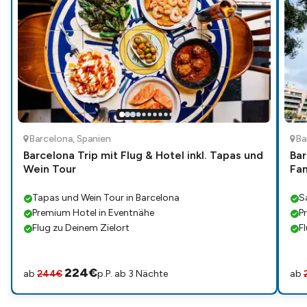
Barcelona
,
Spanien
Ba
Barcelona Trip mit Flug & Hotel inkl. Tapas und
Bar
Wein Tour
Fam
Tapas und Wein Tour in Barcelona
S
Premium Hotel in Eventnähe
P
Flug zu Deinem Zielort
F
224
€
ab
244
€
p.P. ab 3 Nächte
ab