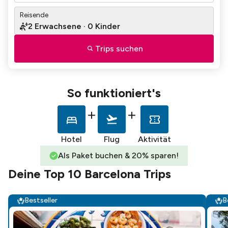
Reisende
2
Erwachsene
·
0
Kinder
Trips suchen
So funktioniert's
Hotel
Flug
Aktivität
Als Paket buchen & 20% sparen!
Deine Top 10 Barcelona Trips
Bestseller
B