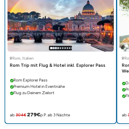
Rom
,
Italien
R
Rom Trip mit Flug & Hotel inkl. Explorer Pass
Rom
We
Rom Explorer Pass
D
Premium Hotel in Eventnähe
P
Flug zu Deinem Zielort
F
279
€
ab
304
€
p.P. ab 3 Nächte
ab