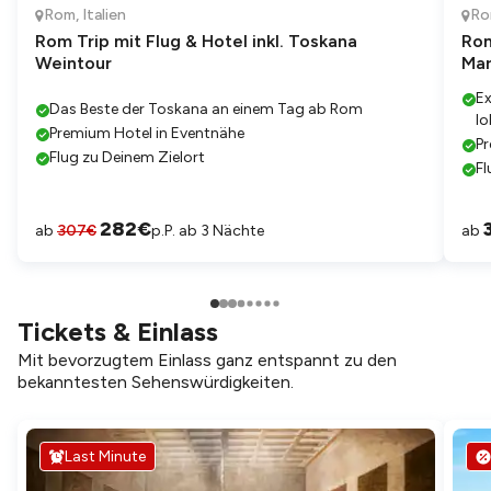
Rom
,
Italien
R
Rom Trip mit Flug & Hotel inkl. Toskana
Rom
Weintour
Mar
Ex
Das Beste der Toskana an einem Tag ab Rom
lo
Premium Hotel in Eventnähe
Pr
Flug zu Deinem Zielort
Fl
282
€
ab
307
€
p.P. ab 3 Nächte
ab
Tickets & Einlass
Mit bevorzugtem Einlass ganz entspannt zu den
bekanntesten Sehenswürdigkeiten.
Last Minute