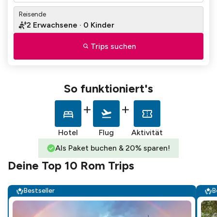
Reisende
2
Erwachsene
·
0
Kinder
Trips suchen
So funktioniert's
Hotel
Flug
Aktivität
Als Paket buchen & 20% sparen!
Deine Top 10 Rom Trips
Bestseller
B