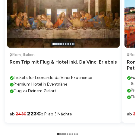
Rom
,
Italien
R
Rom Trip mit Flug & Hotel inkl. Da Vinci Erlebnis
Rom
Pet
Tickets für Leonardo da Vinci Experience
Fü
Si
Premium Hotel in Eventnähe
Pr
Flug zu Deinem Zielort
Fl
223
€
ab
243
€
p.P. ab 3 Nächte
ab