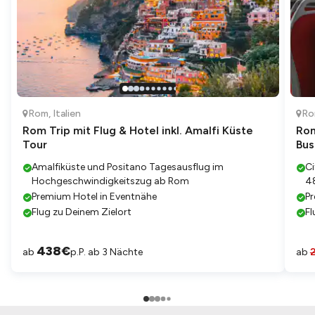
Rom
,
Italien
R
Rom Trip mit Flug & Hotel inkl. Amalfi Küste
Rom
Tour
Bus
Amalfiküste und Positano Tagesausflug im
Ci
Hochgeschwindigkeitszug ab Rom
48
Premium Hotel in Eventnähe
Pr
Flug zu Deinem Zielort
Fl
438
€
ab
p.P. ab 3 Nächte
ab