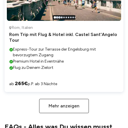
Rom
,
Italien
Rom Trip mit Flug & Hotel inkl. Castel Sant'Angelo
Tour
Express-Tour zur Terrasse der Engelsburg mit
bevorzugtem Zugang
Premium Hotel in Eventnähe
Flug zu Deinem Zielort
265
€
ab
p.P. ab 3 Nächte
Mehr anzeigen
FAQs - Alles was Du wissen musst